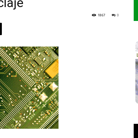
laje
1867
0