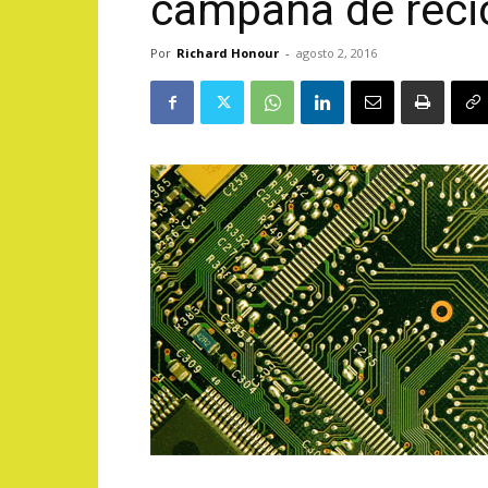
campaña de recic
Por
Richard Honour
-
agosto 2, 2016