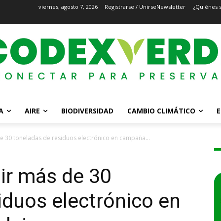
viernes, agosto 7, 2026
Registrarse / Unirse
Newsletter
¿Quiénes 
A
AIRE
BIODIVERSIDAD
CAMBIO CLIMÁTICO
E
de 30 toneladas de residuos electrónico en campaña...
nir más de 30
iduos electrónico en