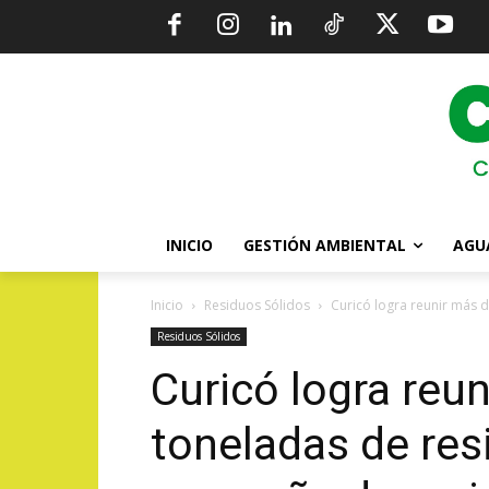
INICIO
GESTIÓN AMBIENTAL
AGU
Inicio
Residuos Sólidos
Curicó logra reunir más 
Residuos Sólidos
Curicó logra reu
toneladas de res