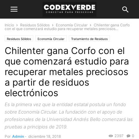
Inicio
Residuos Sólidos
Economía Circular
Chilenter gana Corfo
con el que comenzará estudio para recuperar metales preciosos...
Residuos Sólidos
Economía Circular
Tratamiento de Residuos
Chilenter gana Corfo con el
que comenzará estudio para
recuperar metales preciosos
a partir de residuos
electrónicos
Es la primera vez que la entidad estatal postula un fondo
sobre Economía Circular. La fundación con el apoyo de
profesionales de la Universidad Andrés Bello comenzará las
pruebas a principios de 2019.
2397
0
Por
Admin
-
diciembre 18, 2018