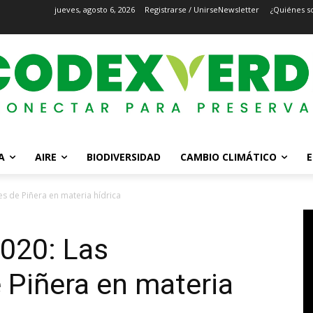
jueves, agosto 6, 2026
Registrarse / Unirse
Newsletter
¿Quiénes s
A
AIRE
BIODIVERSIDAD
CAMBIO CLIMÁTICO
E
es de Piñera en materia hídrica
020: Las
 Piñera en materia