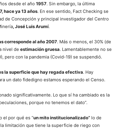
años desde el año
1957
. Sin embargo, la última
7, hace ya 13 años
. En ese sentido, Fact Checking se
d de Concepción y principal investigador del Centro
Minería
, José Luis Arumí
.
eas corresponde al año 2007
. Más o menos, el 30% (de
a nivel de
estimación gruesa
. Lamentablemente no se
0), pero con la pandemia (Covid-19) se suspendió.
s la superficie que hay regada efectiva
. Hay
para un dato fidedigno estamos esperando el Censo.
onado significativamente. Lo que sí ha cambiado es la
speculaciones, porque no tenemos el dato”.
 el por qué es “
un mito institucionalizado”
lo de
la limitación que tiene la superficie de riego con