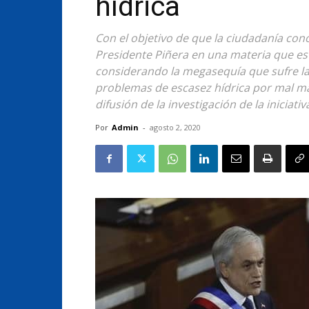
hídrica
Con el objetivo de que la ciudadanía con
Presidente Piñera en una materia que es
considerando la megasequía que sufre la
problemas de escasez hídrica por mal ma
difusión de la investigación de la iniciati
Por
Admin
-
agosto 2, 2020