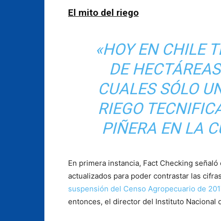
El mito del riego
«HOY EN CHILE 
DE HECTÁREAS 
CUALES SÓLO U
RIEGO TECNIFIC
PIÑERA EN LA C
En primera instancia, Fact Checking señaló 
actualizados para poder contrastar las cifra
suspensión del Censo Agropecuario de 20
entonces, el director del Instituto Nacional d