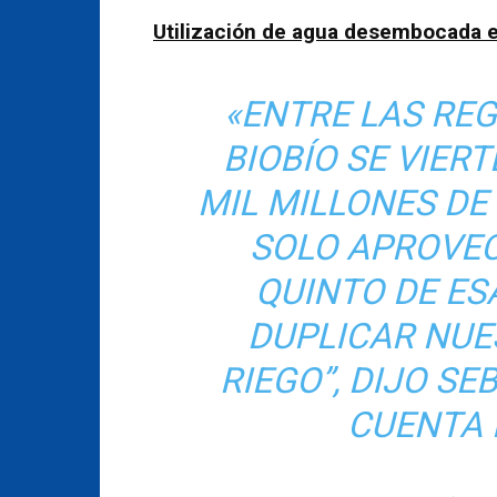
Utilización de agua desembocada e
«ENTRE LAS RE
BIOBÍO SE VIER
MIL MILLONES DE 
SOLO APROVE
QUINTO DE E
DUPLICAR NUE
RIEGO”
, DIJO SE
CUENTA 