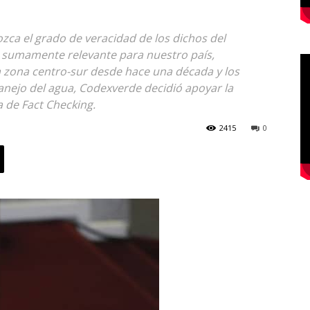
ozca el grado de veracidad de los dichos del
 sumamente relevante para nuestro país,
 zona centro-sur desde hace una década y los
nejo del agua, Codexverde decidió apoyar la
va de Fact Checking.
2415
0