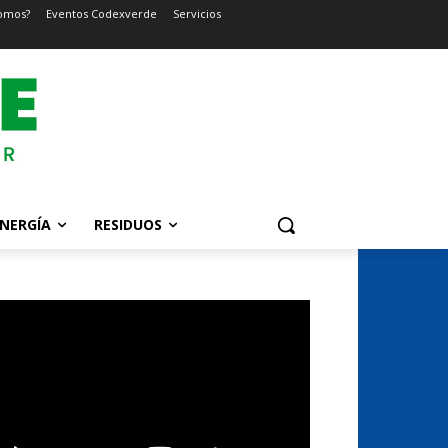
omos?
Eventos Codexverde
Servicios
NERGÍA
RESIDUOS