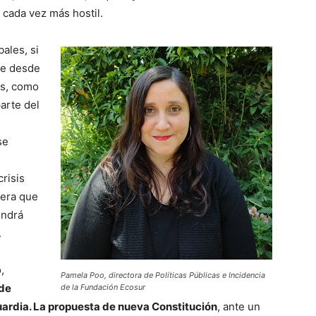
 cada vez más hostil.
ales, si
te desde
os, como
arte del
se
risis
pera que
endrá
.
,
Pamela Poo, directora de Políticas Públicas e Incidencia
ede
de la Fundación Ecosur
uardia. La propuesta de nueva Constitución
, ante un