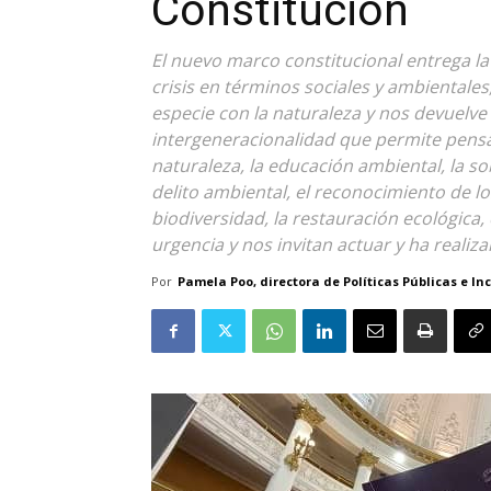
Constitución
El nuevo marco constitucional entrega la 
crisis en términos sociales y ambientale
especie con la naturaleza y nos devuelve 
intergeneracionalidad que permite pensa
naturaleza, la educación ambiental, la s
delito ambiental, el reconocimiento de l
biodiversidad, la restauración ecológica,
urgencia y nos invitan actuar y ha realiz
Por
Pamela Poo, directora de Políticas Públicas e I