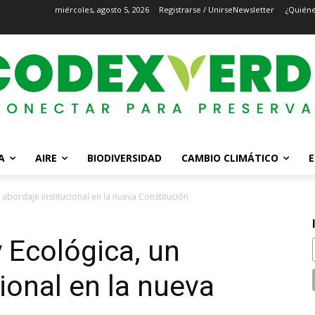
miércoles, agosto 5, 2026
Registrarse / Unirse
Newsletter
¿Quién
A
AIRE
BIODIVERSIDAD
CAMBIO CLIMÁTICO
E
n abordaje institucional en la nueva Constitución
y Ecológica, un
ional en la nueva