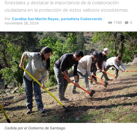
forestales y destacar la importancia de la colaboración
ciudadana en la protección de estos valiosos ecosistemas.
Por
Carolina San Martín Reyes, periodista Codexverde
-
1186
0
noviembre 28, 2024
Cedida por el Gobierno de Santiago.