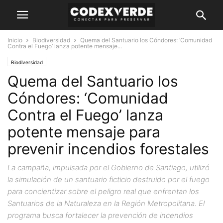
Inicio
Biodiversidad
Quema del Santuario los Cóndores: ‘Comunidad
Contra el Fuego’ lanza potente mensaje...
Biodiversidad
Quema del Santuario los
Cóndores: ‘Comunidad
Contra el Fuego’ lanza
potente mensaje para
prevenir incendios forestales
La campaña, impulsada por el Gobierno de Santiago, utilizó
la simulación de un santuario ficticio destruido por el fuego
para concientizar sobre el peligro real que enfrentan los
Santuarios de la Naturaleza en la Región Metropolitana. El
programa busca fortalecer la prevención de incendios