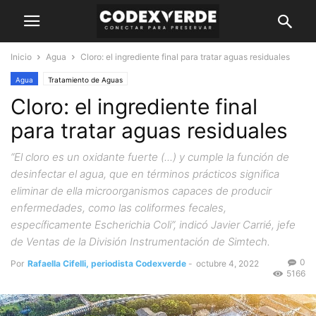
Inicio
Agua
Cloro: el ingrediente final para tratar aguas residuales
Agua
Tratamiento de Aguas
Cloro: el ingrediente final
para tratar aguas residuales
“El cloro es un oxidante fuerte (...) y cumple la función de
desinfectar el agua, que en términos prácticos significa
eliminar de ella microorganismos capaces de producir
enfermedades, como las coliformes fecales,
específicamente Escherichia Coli”, indicó Javier Carrié, jefe
de Ventas de la División Instrumentación de Simtech.
0
Por
Rafaella Cifelli, periodista Codexverde
-
octubre 4, 2022
5166