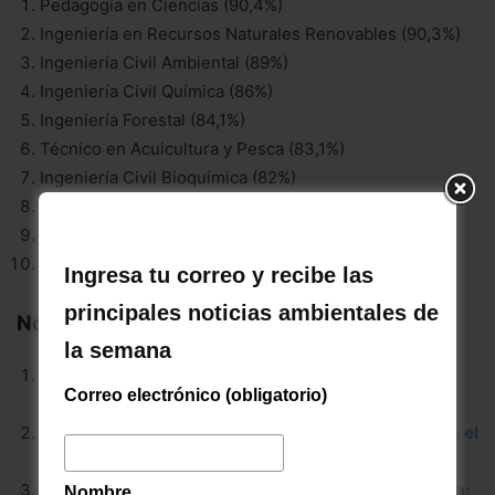
Pedagogía en Ciencias (90,4%)
Ingeniería en Recursos Naturales Renovables (90,3%)
Ingeniería Civil Ambiental (89%)
Ingeniería Civil Química (86%)
Ingeniería Forestal (84,1%)
Técnico en Acuicultura y Pesca (83,1%)
Ingeniería Civil Bioquímica (82%)
Ingeniería Ambiental (81%)
Geografía (73,6%)
Geología (71%)
Ingresa tu correo y recibe las
principales noticias ambientales de
Noticias Relacionadas:
la semana
Conoce el ranking de carreras ambientales mejor
Correo electrónico (obligatorio)
pagadas en Chile
Centros de educación superior: Un espacio vital para el
futuro ambiental de Chile
Ante impacto ambiental de la producción alimentaria:
Nombre