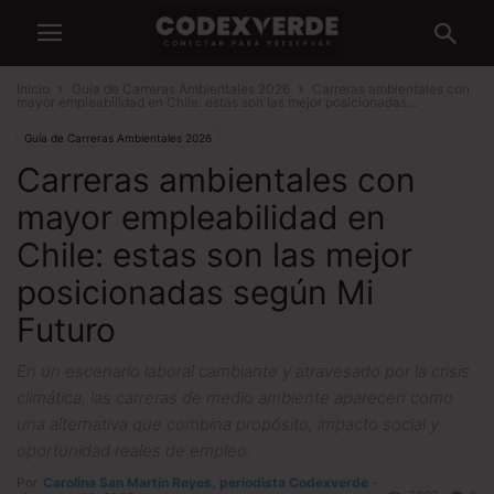
Inicio
Guía de Carreras Ambientales 2026
Carreras ambientales con
mayor empleabilidad en Chile: estas son las mejor posicionadas...
Guía de Carreras Ambientales 2026
Carreras ambientales con
mayor empleabilidad en
Chile: estas son las mejor
posicionadas según Mi
Futuro
En un escenario laboral cambiante y atravesado por la crisis
climática, las carreras de medio ambiente aparecen como
una alternativa que combina propósito, impacto social y
oportunidad reales de empleo.
Por
Carolina San Martín Reyes, periodista Codexverde
-