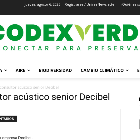
jueves, agosto 6, 2026
Registrarse / Unirse
Newsletter
¿Quiénes s
A
AIRE
BIODIVERSIDAD
CAMBIO CLIMÁTICO
E
consultor acústico senior Decibel
tor acústico senior Decibel
NTARIOS
la empresa Decibel.