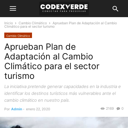
Inicio
Cambio Climático
Aprueban Plan de Adaptación al Cambio
Climático para el sector turismo
Cambio Climático
Aprueban Plan de
Adaptación al Cambio
Climático para el sector
turismo
La iniciativa pretende generar capacidades en la industria e
identificar los destinos turísticos más vulnerables ante el
cambio climático en nuestro país.
2169
0
Por
Admin
-
enero 22, 2020