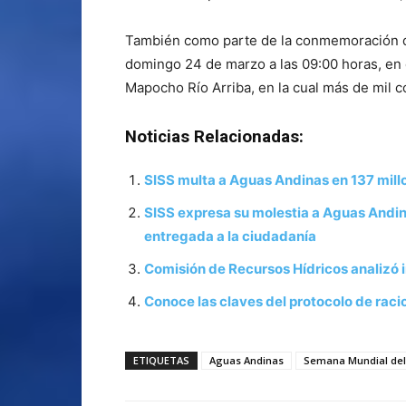
También como parte de la conmemoración del
domingo 24 de marzo a las 09:00 horas, en e
Mapocho Río Arriba, en la cual más de mil 
Noticias Relacionadas:
SISS multa a Aguas Andinas en 137 mill
SISS expresa su molestia a Aguas Andin
entregada a la ciudadanía
Comisión de Recursos Hídricos analizó 
Conoce las claves del protocolo de raci
ETIQUETAS
Aguas Andinas
Semana Mundial de