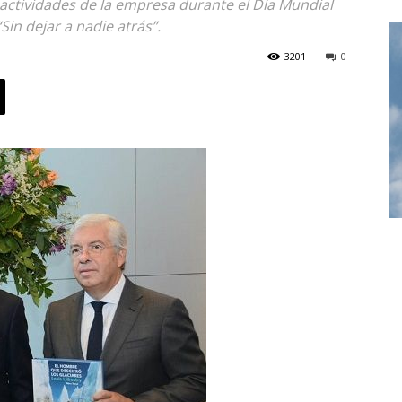
s actividades de la empresa durante el Día Mundial
in dejar a nadie atrás”.
3201
0