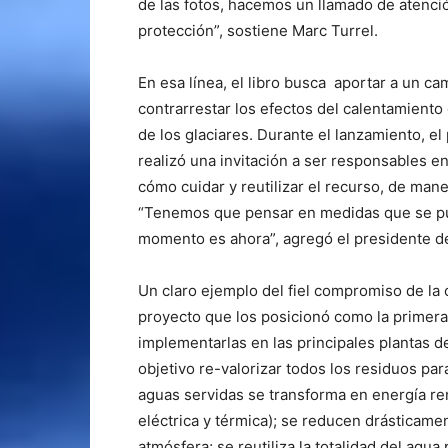
de las fotos, hacemos un llamado de atenc
protección”, sostiene Marc Turrel.
En esa línea, el libro busca aportar a un 
contrarrestar los efectos del calentamiento
de los glaciares. Durante el lanzamiento, e
realizó una invitación a ser responsables en
cómo cuidar y reutilizar el recurso, de man
“Tenemos que pensar en medidas que se pue
momento es ahora”, agregó el presidente d
Un claro ejemplo del fiel compromiso de la
proyecto que los posicionó como la primer
implementarlas en las principales plantas d
objetivo re-valorizar todos los residuos par
aguas servidas se transforma en energía re
eléctrica y térmica); se reducen drásticame
atmósfera; se reutiliza la totalidad del agua