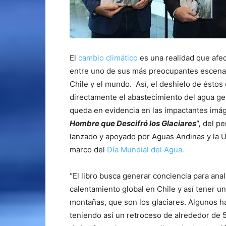
El
cambio climático
es una realidad que afec
entre uno de sus más preocupantes escenari
Chile y el mundo. Así, el deshielo de éstos e
directamente el abastecimiento del agua ge
queda en evidencia en las impactantes imá
Hombre que Descifró los Glaciares
”,
del per
lanzado y apoyado por Aguas Andinas y la U
marco del
Día Mundial del Agua.
“El libro busca generar conciencia para ana
calentamiento global en Chile y así tener 
montañas, que son los glaciares. Algunos h
teniendo así un retroceso de alrededor de 5