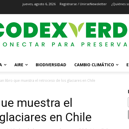
jueves, agosto 6, 2026
Registrarse / Unirse
Newsletter
¿Quiénes s
A
AIRE
BIODIVERSIDAD
CAMBIO CLIMÁTICO
E
an libro que muestra el retroceso de los glaciares en Chile
que muestra el
glaciares en Chile