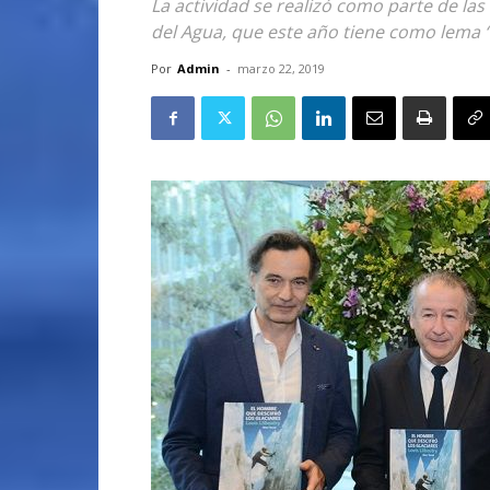
La actividad se realizó como parte de la
del Agua, que este año tiene como lema “S
Por
Admin
-
marzo 22, 2019