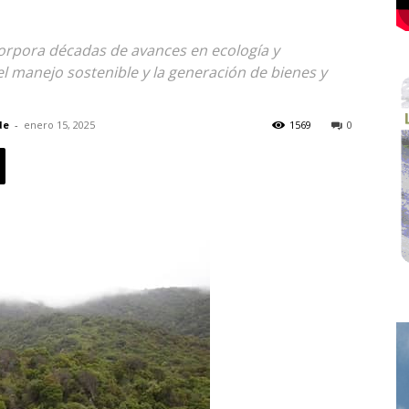
corpora décadas de avances en ecología y
r el manejo sostenible y la generación de bienes y
de
-
enero 15, 2025
1569
0