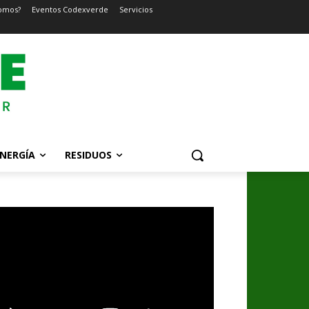
omos?
Eventos Codexverde
Servicios
NERGÍA
RESIDUOS