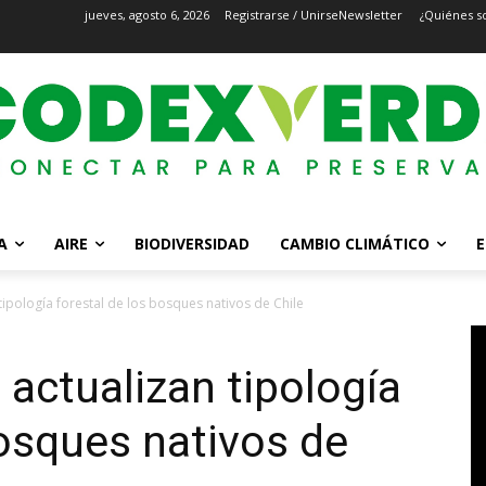
jueves, agosto 6, 2026
Registrarse / Unirse
Newsletter
¿Quiénes s
A
AIRE
BIODIVERSIDAD
CAMBIO CLIMÁTICO
E
ipología forestal de los bosques nativos de Chile
actualizan tipología
bosques nativos de