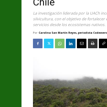
Chile
La investigación liderada por la UACh in
silvicultura, con el objetivo de fortalece
servicios desde los ecosistemas nativos.
Por
Carolina San Martín Reyes, periodista Codexver