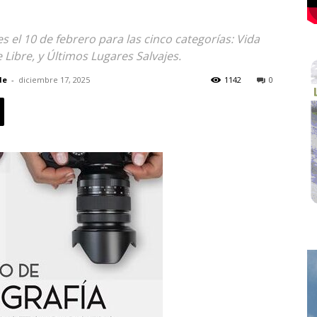
s el 10 de febrero para las cinco categorías: Vida
e Libre, y Últimos Lugares Salvajes.
de
-
diciembre 17, 2025
1142
0