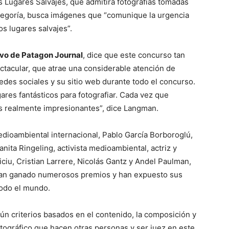
s Lugares Salvajes, que admitirá fotografías tomadas
ategoría, busca imágenes que “comunique la urgencia
os lugares salvajes”.
vo de Patagon Journal
, dice que este concurso tan
tacular, que atrae una considerable atención de
des sociales y su sitio web durante todo el concurso.
ares fantásticos para fotografiar. Cada vez que
s realmente impresionantes”, dice Langman.
edioambiental internacional, Pablo García Borboroglú,
nita Ringeling, activista medioambiental, actriz y
ciu, Cristian Larrere, Nicolás Gantz y Andel Paulman,
 han ganado numerosos premios y han expuesto sus
todo el mundo.
ún criterios basados en el contenido, la composición y
fotográfico que hacen otras personas y ser juez en este