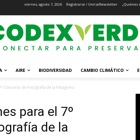
viernes, agosto 7, 2026
Registrarse / Unirse
Newsletter
¿Quiénes 
A
AIRE
BIODIVERSIDAD
CAMBIO CLIMÁTICO
E
7º Concurso de Fotografía de la Patagonia
es para el 7º
grafía de la