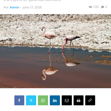
725
0
Por
Admin
-
junio 17, 2026