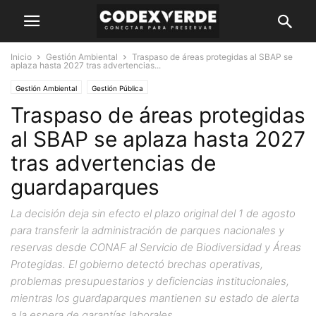
Inicio
Gestión Ambiental
Traspaso de áreas protegidas al SBAP se
aplaza hasta 2027 tras advertencias...
Gestión Ambiental
Gestión Pública
Traspaso de áreas protegidas
al SBAP se aplaza hasta 2027
tras advertencias de
guardaparques
La decisión deja sin efecto el plazo original del 1 de agosto
para transferir la administración de parques nacionales y
reservas desde CONAF al Servicio de Biodiversidad y Áreas
Protegidas. El gobierno detectó brechas operativas,
problemas presupuestarios y deficiencias institucionales,
mientras los guardaparques mantienen su estado de alerta
a la espera de garantías laborales.