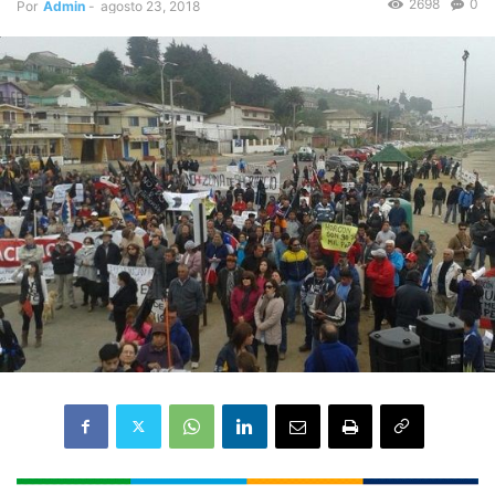
2698
0
Por
Admin
-
agosto 23, 2018