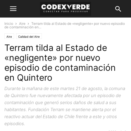
Inicio
Aire
Terram tilda al Estado de «negligente» por nuevo episodio
de contaminación en...
Aire
Calidad del Aire
Terram tilda al Estado de
«negligente» por nuevo
episodio de contaminación
en Quintero
Durante la mañana de este martes 21 de agosto, la comuna
de Quintero fue nuevamente afectada por un episodio de
contaminación que generó serios daños de salud a sus
habitantes. Fundación Terram se mantiene alerta por el
reactivo actuar del Estado de Chile frente a este y otros
episodios.