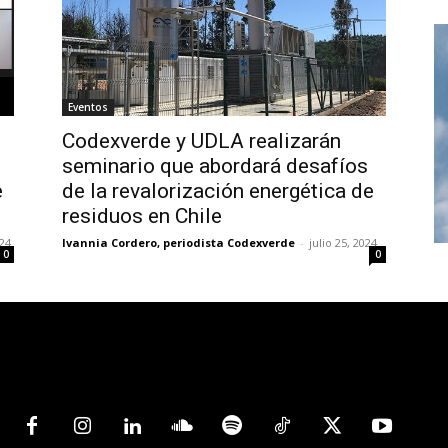
Eventos
Codexverde y UDLA realizarán
seminario que abordará desafíos
e
de la revalorización energética de
residuos en Chile
024
Ivannia Cordero, periodista Codexverde
-
julio 25, 2024
0
0