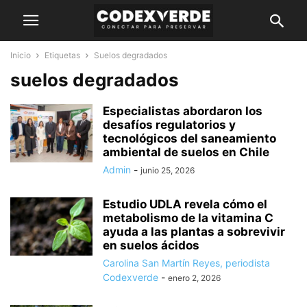
Inicio
Etiquetas
Suelos degradados
suelos degradados
Especialistas abordaron los
desafíos regulatorios y
tecnológicos del saneamiento
ambiental de suelos en Chile
Admin
-
junio 25, 2026
Estudio UDLA revela cómo el
metabolismo de la vitamina C
ayuda a las plantas a sobrevivir
en suelos ácidos
Carolina San Martín Reyes, periodista
Codexverde
-
enero 2, 2026