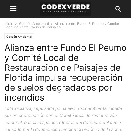
Inicio
Gestión Ambiental
Alianza entre Fundo El Peumo y Comité
Local de Restauración de Paisajes...
Gestión Ambiental
Alianza entre Fundo El Peumo
y Comité Local de
Restauración de Paisajes de
Florida impulsa recuperación
de suelos degradados por
incendios
Esta iniciativa, impulsada por la Red Socioambiental Florida
Sur en coordinación con el Comité local de restauración
comunal, busca mitigar los efectos del deterioro del suelo
causado por la degradación ambiental histórica de la zona.