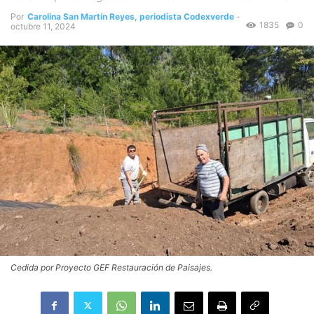
Por
Carolina San Martín Reyes, periodista Codexverde
-
1835
0
octubre 11, 2024
Cedida por Proyecto GEF Restauración de Paisajes.