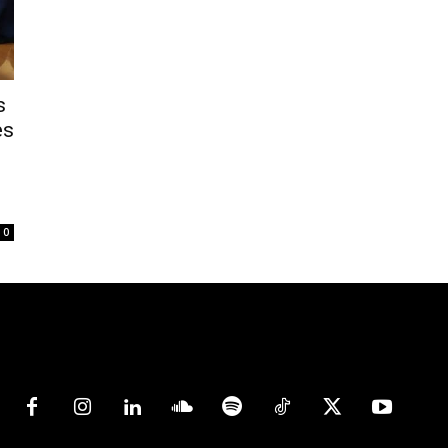
s
es
0