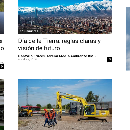
Columnistas
er
Día de la Tierra: reglas claras y
mo
visión de futuro
Gonzalo Cruces, seremi Medio Ambiente RM
-
abril 22, 2026
0
026
0