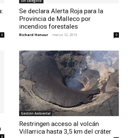
Sin categoría
:
Se declara Alerta Roja para la
Provincia de Malleco por
incendios forestales
Richard Honour
-
marzo 12, 2015
0
0
Gestión Ambiental
a
Restringen acceso al volcán
a
Villarrica hasta 3,5 km del cráter
0