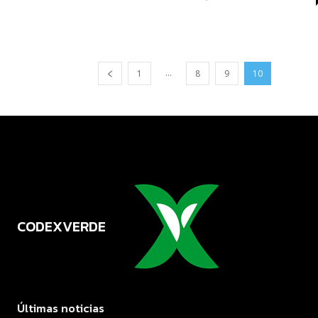
...
1
8
9
10
CODEXVERDE
VERDE
Últimas noticias