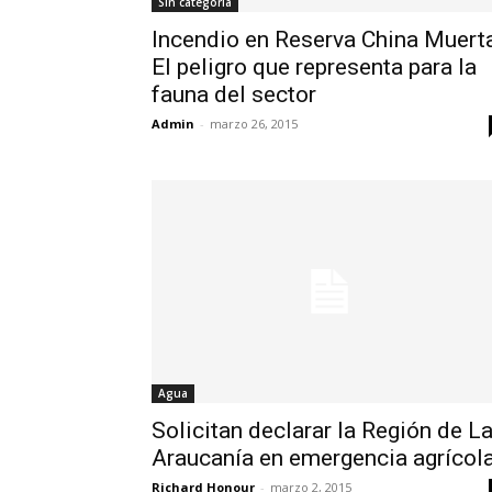
Sin categoría
Incendio en Reserva China Muerta
El peligro que representa para la
fauna del sector
Admin
-
marzo 26, 2015
Agua
Solicitan declarar la Región de L
Araucanía en emergencia agrícol
Richard Honour
-
marzo 2, 2015