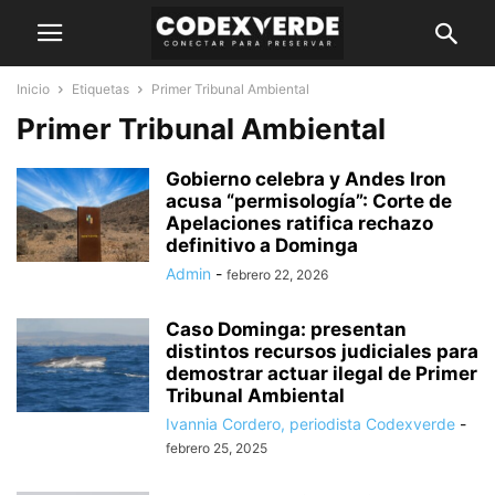
Inicio
Etiquetas
Primer Tribunal Ambiental
Primer Tribunal Ambiental
Gobierno celebra y Andes Iron
acusa “permisología”: Corte de
Apelaciones ratifica rechazo
definitivo a Dominga
Admin
-
febrero 22, 2026
Caso Dominga: presentan
distintos recursos judiciales para
demostrar actuar ilegal de Primer
Tribunal Ambiental
Ivannia Cordero, periodista Codexverde
-
febrero 25, 2025