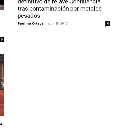
definitivo de relave Confluencia
tras contaminación por metales
pesados
l
Paulina Ortega
-
abril 18, 2017
0
0
s