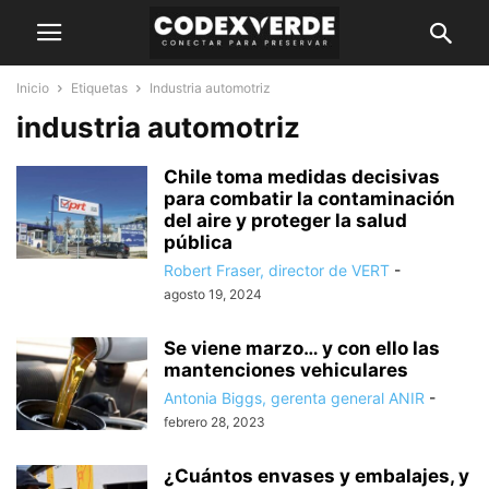
Inicio
Etiquetas
Industria automotriz
industria automotriz
Chile toma medidas decisivas
para combatir la contaminación
del aire y proteger la salud
pública
Robert Fraser, director de VERT
-
agosto 19, 2024
Se viene marzo… y con ello las
mantenciones vehiculares
Antonia Biggs, gerenta general ANIR
-
febrero 28, 2023
¿Cuántos envases y embalajes, y