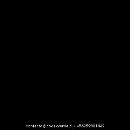
contacto@codexverde.cl / +56959801442