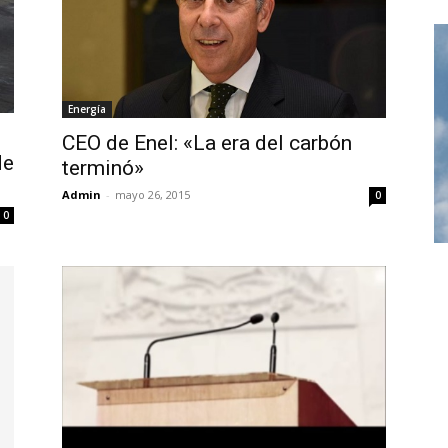
Energía
CEO de Enel: «La era del carbón
de
terminó»
Admin
-
mayo 26, 2015
0
0