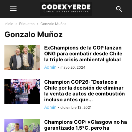
Inicio
Etiquetas
Gonzalo Muñoz
Gonzalo Muñoz
ExChampions de la COP lanzan
ONG para combatir desde Chile
la triple crisis ambiental global
Admin
-
mayo 20, 2024
Champion COP26: “Destaco a
Chile por la decisión de eliminar
la venta de autos de combustión
incluso antes que...
Admin
-
diciembre 13, 2021
Champions COP: «Glasgow no ha
garantizado 1,5°C, pero ha