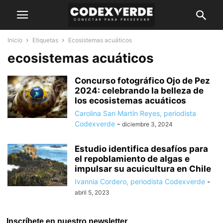
Inicio
Etiquetas
Ecosistemas acuáticos
ecosistemas acuáticos
Concurso fotográfico Ojo de Pez
2024: celebrando la belleza de
los ecosistemas acuáticos
Carolina San Martín Reyes, periodista
Codexverde
-
diciembre 3, 2024
Estudio identifica desafíos para
el repoblamiento de algas e
impulsar su acuicultura en Chile
Ivannia Cordero, periodista Codexverde
-
abril 5, 2023
Inscríbete en nuestro newsletter