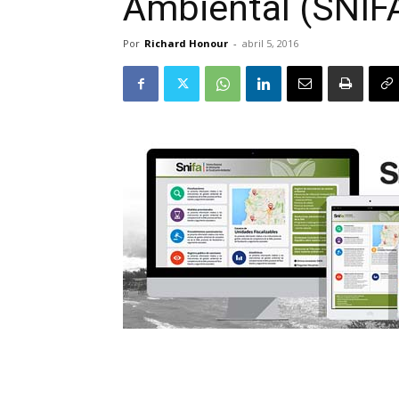
Ambiental (SNIF
Por
Richard Honour
-
abril 5, 2016