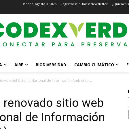
sábado, agosto 8, 2026
Registrarse / Unirse
Newsletter
¿Quiénes 
A
AIRE
BIODIVERSIDAD
CAMBIO CLIMÁTICO
E
io web del Sistema Nacional de Información Ambiental...
 renovado sitio web
onal de Información