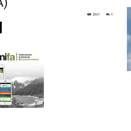
A)
2031
0