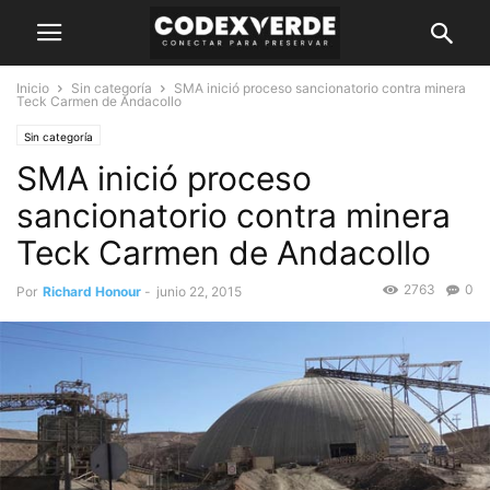
Inicio
Sin categoría
SMA inició proceso sancionatorio contra minera
Teck Carmen de Andacollo
Sin categoría
SMA inició proceso
sancionatorio contra minera
Teck Carmen de Andacollo
2763
0
Por
Richard Honour
-
junio 22, 2015