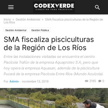
Inicio
Gestión Ambiental
SMA fiscaliza pisciculturas de la Región de
Los Ríos
Gestión Ambiental
Gestión Pública
SMA fiscaliza pisciculturas
de la Región de Los Ríos
Entre las instalaciones visitadas se encuentra el centro
Piscícola Trafún de la empresa Aquaprotec S.A, pero que
hoy opera la empresa Aquasan, además de la piscicultura
Pucará de la empresa Piscícola Entre Ríos (Mundo Acuícola).
2165
0
Por
Admin
-
noviembre 13, 2019