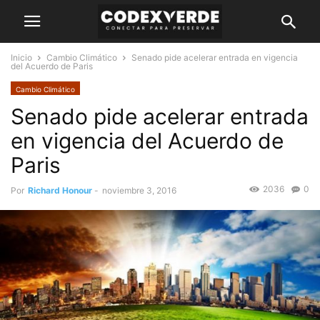
Inicio
Cambio Climático
Senado pide acelerar entrada en vigencia
del Acuerdo de Paris
Cambio Climático
Senado pide acelerar entrada
en vigencia del Acuerdo de
Paris
2036
0
Por
Richard Honour
-
noviembre 3, 2016