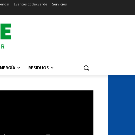
omos?
Eventos Codexverde
Servicios
NERGÍA
RESIDUOS