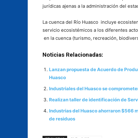
jurídicas ajenas a la administración del est
La cuenca del Río Huasco incluye ecosistem
servicio ecosistémicos a los diferentes act
en la cuenca (turismo, recreación, biodivers
Noticias Relacionadas:
Lanzan propuesta de Acuerdo de Producc
Huasco
Industriales del Huasco se compromete
Realizan taller de identificación de Ser
Industrias del Huasco ahorraron $566 mi
de residuos