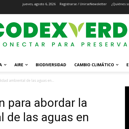
jueves, agosto 6, 2026
Registrarse / Unirse
Newsletter
¿Quiénes s
A
AIRE
BIODIVERSIDAD
CAMBIO CLIMÁTICO
E
lidad ambiental de las aguas en...
n para abordar la
l de las aguas en