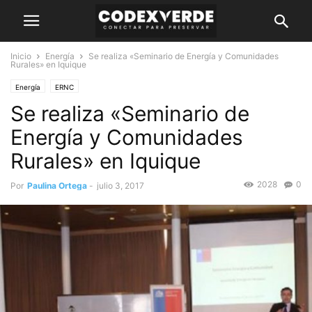
Inicio
Energía
Se realiza «Seminario de Energía y Comunidades
Rurales» en Iquique
Energía
ERNC
Se realiza «Seminario de
Energía y Comunidades
Rurales» en Iquique
2028
0
Por
Paulina Ortega
-
julio 3, 2017