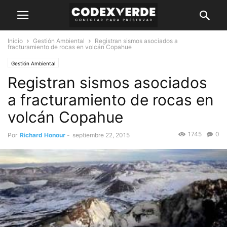
Inicio
Gestión Ambiental
Registran sismos asociados a
fracturamiento de rocas en volcán Copahue
Gestión Ambiental
Registran sismos asociados
a fracturamiento de rocas en
volcán Copahue
1745
0
Por
Richard Honour
-
septiembre 22, 2015