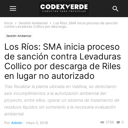
Inicio
Gestión Ambiental
Los Ríos: SMA inicia proceso de sanción
contra Levaduras Collico por descarga...
Gestión Ambiental
Los Ríos: SMA inicia proceso
de sanción contra Levaduras
Collico por descarga de Riles
en lugar no autorizado
Tras fiscalizar la planta ubicada en Valdivia, se detectaron
seis incumplimientos a la autorización ambiental del
proyecto, entre ellos, operar un sistema de tratamiento de
residuos líquidos sin someterlo a la necesaria evaluación
ambiental.
2756
0
Por
Admin
-
mayo 3, 2018