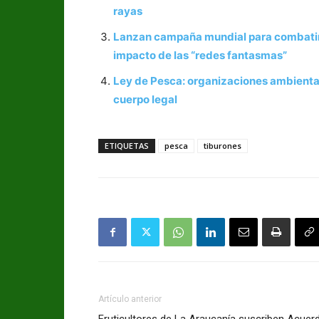
rayas
Lanzan campaña mundial para combatir 
impacto de las “redes fantasmas”
Ley de Pesca: organizaciones ambiental
cuerpo legal
ETIQUETAS
pesca
tiburones
Artículo anterior