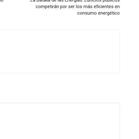
do
La Batalla de las Energías: Edificios públicos
competirán por ser los más eficientes en
consumo energético