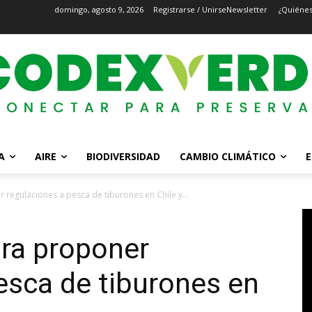
domingo, agosto 9, 2026
Registrarse / Unirse
Newsletter
¿Quiéne
A
AIRE
BIODIVERSIDAD
CAMBIO CLIMÁTICO
E
r regulaciones a pesca de tiburones en Chile y...
ara proponer
esca de tiburones en