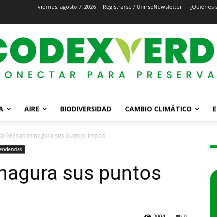
viernes, agosto 7, 2026
Registrarse / Unirse
Newsletter
¿Quiénes 
A
AIRE
BIODIVERSIDAD
CAMBIO CLIMÁTICO
E
ta Arenas reinagura sus puntos limpos
endencias
inagura sus puntos
2004
0