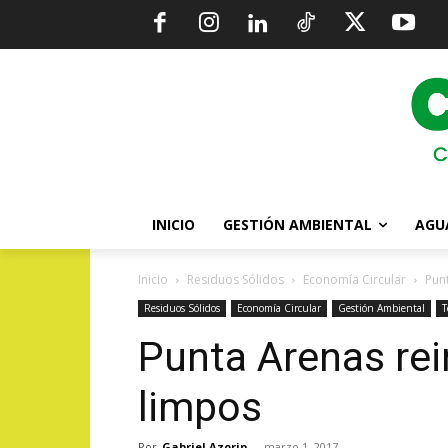
INICIO
GESTIÓN AMBIENTAL
AGU
Inicio
Residuos Sólidos
Economía Circular
Pun
Residuos Sólidos
Economía Circular
Gestión Ambiental
T
Punta Arenas re
limpos
Por
Gabriel Azorin
-
marzo 1, 2017