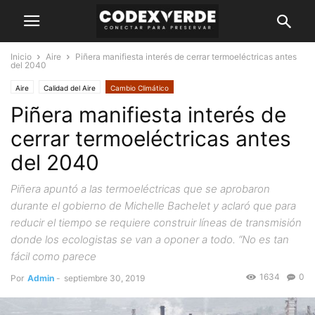
Inicio
Aire
Piñera manifiesta interés de cerrar termoeléctricas antes
del 2040
Aire
Calidad del Aire
Cambio Climático
Piñera manifiesta interés de
cerrar termoeléctricas antes
del 2040
Piñera apuntó a las termoeléctricas que se aprobaron
durante el gobierno de Michelle Bachelet y aclaró que para
reducir el tiempo se requiere construir líneas de transmisión
donde los ecologistas se van a oponer a todo. “No es tan
fácil como parece
1634
0
Por
Admin
-
septiembre 30, 2019