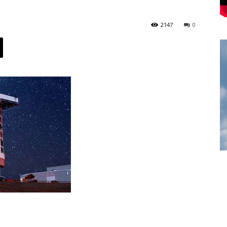
2147
0