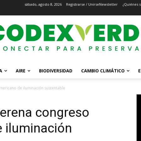
sábado, agosto 8, 2026
Registrarse / Unirse
Newsletter
¿Quiénes 
A
AIRE
BIODIVERSIDAD
CAMBIO CLIMÁTICO
E
mericano de iluminación sustentable
Serena congreso
 iluminación