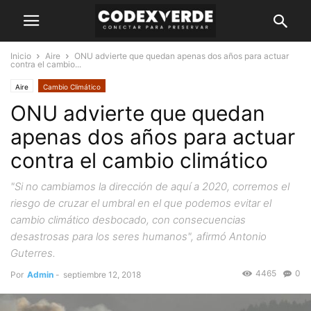
Inicio
Aire
ONU advierte que quedan apenas dos años para actuar
contra el cambio...
Aire
Cambio Climático
ONU advierte que quedan
apenas dos años para actuar
contra el cambio climático
"Si no cambiamos la dirección de aquí a 2020, corremos el
riesgo de cruzar el umbral en el que podemos evitar el
cambio climático desbocado, con consecuencias
desastrosas para los seres humanos", afirmó Antonio
Guterres.
4465
0
Por
Admin
-
septiembre 12, 2018