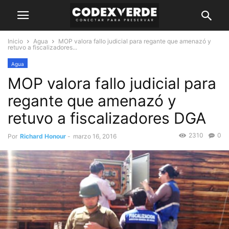
Inicio
Agua
MOP valora fallo judicial para regante que amenazó y
retuvo a fiscalizadores...
Agua
MOP valora fallo judicial para
regante que amenazó y
retuvo a fiscalizadores DGA
2310
0
Por
Richard Honour
-
marzo 16, 2016