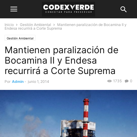
Inicio
Gestión Ambiental
Mantienen paralización de Bocamina II y
Endesa recurrirá a Corte Suprema
Gestión Ambiental
Mantienen paralización de
Bocamina II y Endesa
recurrirá a Corte Suprema
1735
0
Por
Admin
-
junio 1, 2014