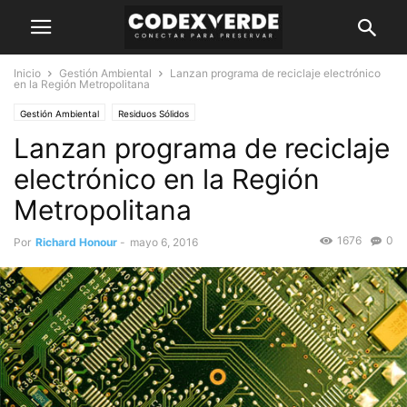
Inicio
Gestión Ambiental
Lanzan programa de reciclaje electrónico
en la Región Metropolitana
Gestión Ambiental
Residuos Sólidos
Lanzan programa de reciclaje
electrónico en la Región
Metropolitana
1676
0
Por
Richard Honour
-
mayo 6, 2016