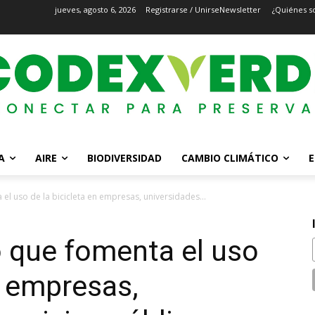
jueves, agosto 6, 2026
Registrarse / Unirse
Newsletter
¿Quiénes s
A
AIRE
BIODIVERSIDAD
CAMBIO CLIMÁTICO
E
l uso de la bicicleta en empresas, universidades...
 que fomenta el uso
n empresas,