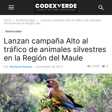
Inicio
Biodiversidad
Lanzan campaña Alto al tráfico de animales
silvestres en la Región del...
Biodiversidad
Lanzan campaña Alto al
tráfico de animales silvestres
en la Región del Maule
2436
0
Por
Richard Honour
-
noviembre 18, 2015