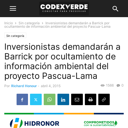
Inicio
Sin categoría
Inversionistas demandarán a Barrick por
ocultamiento de información ambiental del proyecto Pascua-Lama
Sin categoría
Inversionistas demandarán a
Barrick por ocultamiento de
información ambiental del
proyecto Pascua-Lama
1566
0
Por
Richard Honour
-
abril 4, 2015