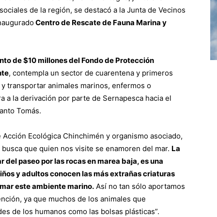
ociales de la región, se destacó a la Junta de Vecinos
inaugurado
Centro de Rescate de Fauna Marina y
nto de $10 millones del Fondo de Protección
nte
, contempla un sector de cuarentena y primeros
r y transportar animales marinos, enfermos o
ra a la derivación por parte de Sernapesca
hacia el
Santo Tomás.
 de Acción Ecológica Chinchimén y organismo asociado,
l busca que quien nos visite se enamoren del mar.
La
par del paseo por las rocas en marea baja, es una
niños y adultos conocen las más extrañas criaturas
amar este ambiente marino.
Así no tan sólo aportamos
vención, ya que muchos de los animales que
des de los humanos como las bolsas plásticas”.