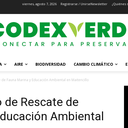
viernes, agosto 7, 2026
Registrarse / Unirse
Newsletter
¿Quiénes 
A
AIRE
BIODIVERSIDAD
CAMBIO CLIMÁTICO
E
 de Fauna Marina y Educación Ambiental en Maitencillo
o de Rescate de
Educación Ambiental