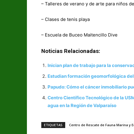
– Talleres de verano y de arte para niños d
– Clases de tenis playa
– Escuela de Buceo Maitencillo Dive
Noticias Relacionadas:
Inician plan de trabajo para la conserv
Estudian formación geomorfológica del
Papudo: Cómo el cáncer inmobiliario pu
Centro Científico Tecnológico de la US
agua en la Región de Valparaíso
ETIQUETAS
Centro de Rescate de Fauna Marina y 