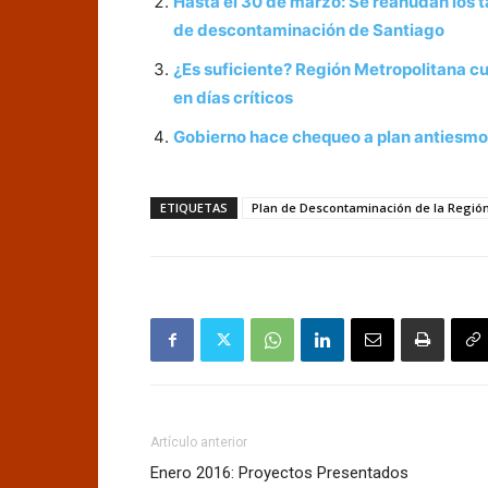
Hasta el 30 de marzo: Se reanudan los t
de descontaminación de Santiago
¿Es suficiente? Región Metropolitana cu
en días críticos
Gobierno hace chequeo a plan antiesmog 
ETIQUETAS
Plan de Descontaminación de la Regió
Artículo anterior
Enero 2016: Proyectos Presentados