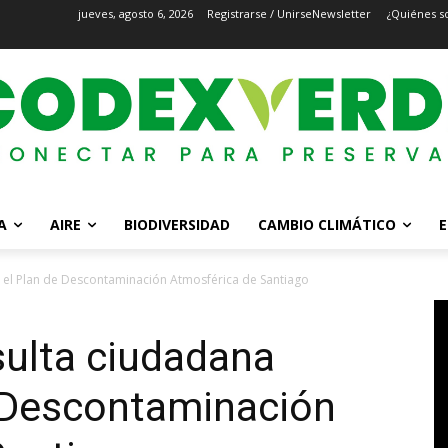
jueves, agosto 6, 2026
Registrarse / Unirse
Newsletter
¿Quiénes s
A
AIRE
BIODIVERSIDAD
CAMBIO CLIMÁTICO
E
el Plan de Descontaminación Atmosférica de Santiago
ulta ciudadana
e Descontaminación