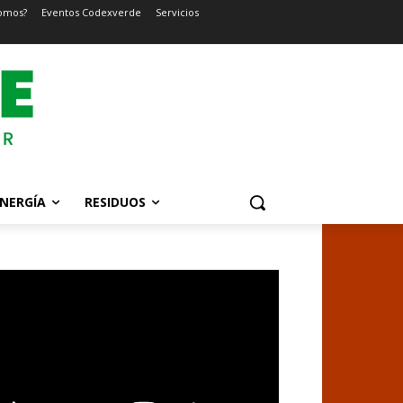
omos?
Eventos Codexverde
Servicios
NERGÍA
RESIDUOS