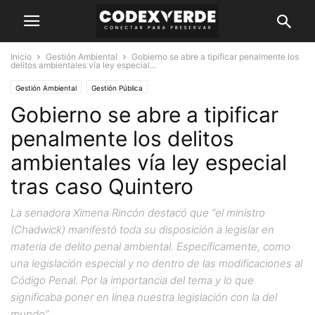
Inicio
Gestión Ambiental
Gobierno se abre a tipificar penalmente los
delitos ambientales vía ley especial...
Gestión Ambiental
Gestión Pública
Gobierno se abre a tipificar
penalmente los delitos
ambientales vía ley especial
tras caso Quintero
La senadora Ximena Rincón destacó que “el ministro
(Chadwick) manifestó toda su disposición a legislar en
materia de delito penal ambiental. Específicamente, como
una legislación especial y no dentro de las modificaciones al
Código Penal. Por la importancia del tema y lo que
significaba poner en línea nuestra legislación con la del
mundo”.