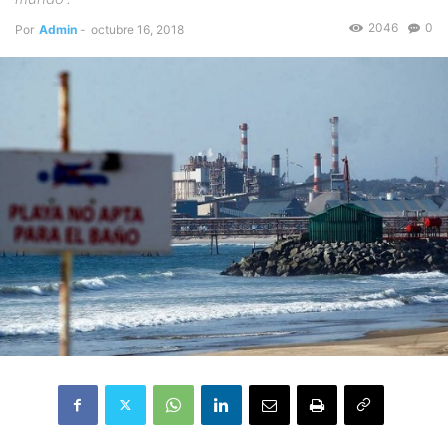
2046
0
Por
Admin
-
octubre 16, 2018