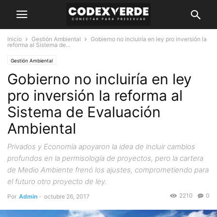
Inicio
Gestión Ambiental
Gobierno no incluiría en ley pro inversión la
reforma al Sistema de...
Gestión Ambiental
Gobierno no incluiría en ley
pro inversión la reforma al
Sistema de Evaluación
Ambiental
Privados y Economía apoyaron la idea de incluir cambios
profundos en la permisología de proyectos, pero la cartera
de Medio Ambiente frenó los ajustes, comprometiendo para
el futuro otro proyecto de ley.
2210
0
Por
Admin
-
octubre 26, 2017