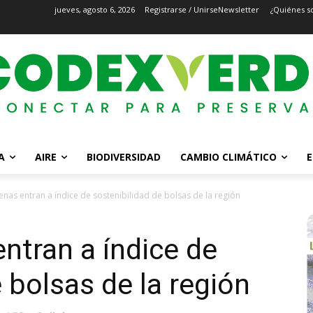
jueves, agosto 6, 2026
Registrarse / Unirse
Newsletter
¿Quiénes s
A
AIRE
BIODIVERSIDAD
CAMBIO CLIMÁTICO
E
lenas entran a índice de sostenibilidad de bolsas de la región
entran a índice de
 bolsas de la región