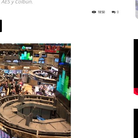
 AES y Colbún.
1850
0