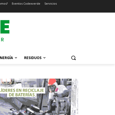
omos?
Eventos Codexverde
Servicios
NERGÍA
RESIDUOS